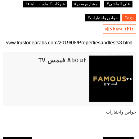
علي الماشي#
مشاريع مصر#
شركات كيماويات البناء#
Tags
خواص واختبارات#
Share This
About فيمس TV
خواص واختبارات