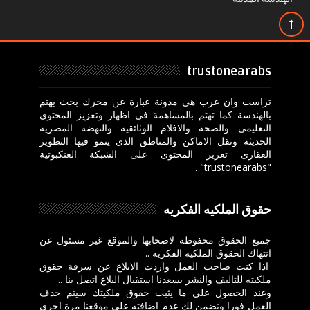
trustonearabs
تراست وان عرب هى مدونة عبارة عن محرك بحث يهتم
بالهندسة كما تهتم بالمساهمة فى اظهار وتعزيز المحتوى
التعليمى والصحة والافلام الوثائقية والنهضة المصرية
الحديثة ونقل الاماكن والمناطق الذى ينمو فيها التطوير
العقارى تعزيز المحتوى على الشبكة العنكبوتية
"trustonearabs" .
حقوق الملكيه الفكريه
جميع الحقوق محفوظة لاصحابها والموقع غير مسئول عن
انتهاك الحقوق الملكيه الفكريه ..
اذا كنت صاحب العمل واردت الابلاغ عن سرقة حقوق
ملكيته للتاليف والنشر يسعدنا استقبال البلاغ اتصل بنا ..
وعند الحصول علي ما يثبت حقوق ملكيتك سيتم حذف
العمل فورا ونضمن لك عدم اضافته علي موقعنا مرة اخري