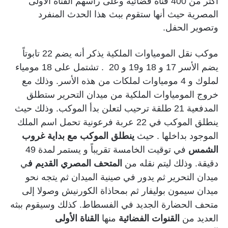
أكثر من 400 قناة فضائية وعلى رأسهم القناة الأولى
المصرية حيث أنها ستقوم ببث هذا الحدث المنفرد
وتصوير الحفل.
موكب نقل المومياوات الملكية يذكر أنه يضم 22 تابوتاً
يضم الأسر 17 و 18 و19 و 20 . تشتمل على 18 مومياء
لملوك و 4 مومياوات لملكات من هذه الأسر. وذلك مع
خروج المومياوات الملكية من ميدان التحرير ستطلق
المدفعية 21 طلقة ترحيب لتعلن بدأ الموكب. وذلك حيث
ينطلق الموكب في 22 عربة فرعونية تحمل اسم الملك
الموجود بداخلها . حيث
ينطلق الموكب مع بداية غروب
الشمس
في توقيت الخامسة تقريباً و يستمر لمدة 49
دقيقة. وذلك ليتم نقله من
المتحف المصري القديم ف
ي
ميدان التحرير ثم يدور في صينية الميدان ثم يتجه نحو
ميدان سيمون بوليفار ثم بمحاذاة الكورنيش وصولا إلى
متحف الحضارة الجديد في الفسطاط. كذلك وسيقوم ببثه
العديد من
القنوات الفضائية
منها
القناة الأولى