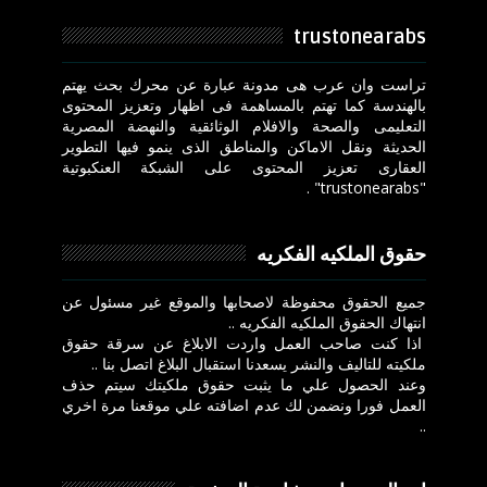
trustonearabs
تراست وان عرب هى مدونة عبارة عن محرك بحث يهتم
بالهندسة كما تهتم بالمساهمة فى اظهار وتعزيز المحتوى
التعليمى والصحة والافلام الوثائقية والنهضة المصرية
الحديثة ونقل الاماكن والمناطق الذى ينمو فيها التطوير
العقارى تعزيز المحتوى على الشبكة العنكبوتية
"trustonearabs" .
حقوق الملكيه الفكريه
جميع الحقوق محفوظة لاصحابها والموقع غير مسئول عن
انتهاك الحقوق الملكيه الفكريه ..
اذا كنت صاحب العمل واردت الابلاغ عن سرقة حقوق
ملكيته للتاليف والنشر يسعدنا استقبال البلاغ اتصل بنا ..
وعند الحصول علي ما يثبت حقوق ملكيتك سيتم حذف
العمل فورا ونضمن لك عدم اضافته علي موقعنا مرة اخري
..