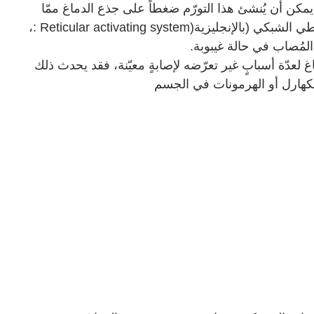
ن أن يُنشئ هذا التورّم ضغطاً على جذع الدماغ ممّا
طي الشبكي (بالإنجليزية
: Reticular activating system)
،
لمُصاب في حالة غيبوبة
.
غ لعدّة أسبابٍ غير تعرّضه لإصابةٍ معيّنة، فقد يحدث ذلك
لكهارل أو الهرمونات في الجسم