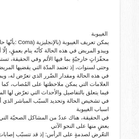
الغيبوبة
يمكن تعريف الغيبوبة (بالإنجليزية
: Coma)
بأنّها ح
ويبدو المريض في هذه الحالة كأنّه ينام بعمقٍ، إلّا أن
محفّزاتٍ خارجيّةٍ بما فيها الألم
وفي الحقيقة، تستمر 
وحتى لسنوات، إذ تعتمد المدّة التي يقضيها المر
في هذه الحالة ومقدار الضّرر الذي تعرّض له، ويم
العلامات التي يمكن ملاحظتها على المُصاب، كما
فيما يتعلق بالتفاصيل والأحداث التي تعرّض لها ا
في تشخيص الحالة وتحديد السبّب المباشر الذي أدّ
اسباب الغيبوبة
في الحقيقة، هناك عددٌ من المشاكل الصحيّة الت
بعضٍ منها على النحو الآتي
التعّرض لصدمةٍ على الرأس: إذ قد تتسبّب إصابات ا