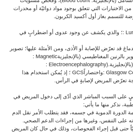
اختبارات الدم: والتي تتضمّن؛ اختبار العد الدموي الشامل (بالإنجليزية: Blood count)، وفحص مستويات
 الاختبارات التي تتعلق بوجود مواد دوائيّة أو مخدرات
ّضة للتسمم بغاز أول أكسيد الكربون.
: Lu
؛ والذي يكشف عن وجود عدوى أو اضطرابٍ في
اغ قد تعرّض للإصابة أو الأذى، ومن الأمثلة عليها؛ تصوير
وير بالرنين المغناطيسي (بالإنجليزية
: Magnetic
الإنجليزية
: Electroencephalography).
: Glasgow 
واختصاراً
GCS
؛ إذ يُمكن استخدام هذا
يجة تعرّض المريض لإصابةٍ في الرأس
.
اسيٍ على السبب المباشر الذي أدّى إلى دخول المريض في
ية، نذكر منها ما يأتي:
ة الدورة الدموية في جسمه، فقد يتطلب الأمر نقل الدم
دته على التنفس، وغيرها من إجراءات الدعم الصحي
.
يّاً حتى قبل إجراء الفحوصات، وذلك في حال كان المريض