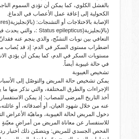
بالفشل الكلوي، كما يمكن أن تؤدي السموم الناجمة
الكحولية إلى إعاقة عمل الأعصاب في الدماغ
.
الإصابة بالاختلاجات أو التشنجات: (بالإنجليزية
ures)
(بالإنجليزية
: Status epilepticus)
، والتي يحدث فيه
التعافي بين نوبات التشنّج، والذي ينجم عنه فقدان
اضطراب مستوى السكر في الدم: إذ قد يُصاب مرض
مستويات السكر في الدم، كما يمكن أن يؤدي الا
في حالة غيبوبة أيضاً
.
تشخيص الغيبوبة
يمكن تشخيص حالة المريض والتوصّل إلى الأسباب ا
الإجراءات والطرق المختلفة، والتي نذكر منها ما ي
أخذ التاريخ المرضي للمصاب: إذ يمكن الاستفسار 
عنه من خلال شهود العيان، أو أصدقائه، أو عائلته
دخول المريض لحالة الغيبوبة، وماهيّة الأعراض الت
للاستفسار عن معاناة المريض من أمراضٍ معيّنةٍ و
الفحص الجسدي للمريض: ويتضمّن ذلك اختبار ردود