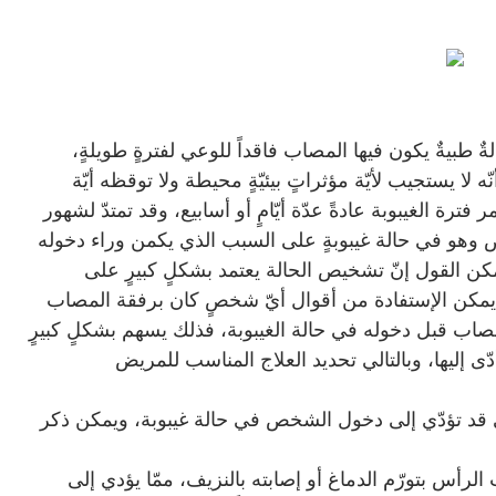
الةٌ طبيةٌ يكون فيها المصاب فاقداً للوعي لفترةٍ طويلةٍ،
ّه لا يستجيب لأيّة مؤثراتٍ بيئيّةٍ محيطة ولا توقظه أيّة
فترة الغيبوبة عادةً عدّة أيّامٍ أو أسابيع، وقد تمتدّ لشهور
يض وهو في حالة غيبوبةٍ على السبب الذي يكمن وراء دخوله
كن القول إنّ تشخيص الحالة يعتمد بشكلٍ كبيرٍ على
 يمكن الإستفادة من أقوال أيّ شخصٍ كان برفقة المصاب
لمصاب قبل دخوله في حالة الغيبوبة، فذلك يسهم بشكلٍ كبيرٍ
ى إليها، وبالتالي تحديد العلاج المناسب للمريض
ي قد تؤدّي إلى دخول الشخص في حالة غيبوبة، ويمكن ذكر
لرأس بتورّم الدماغ أو إصابته بالنزيف، ممّا يؤدي إلى