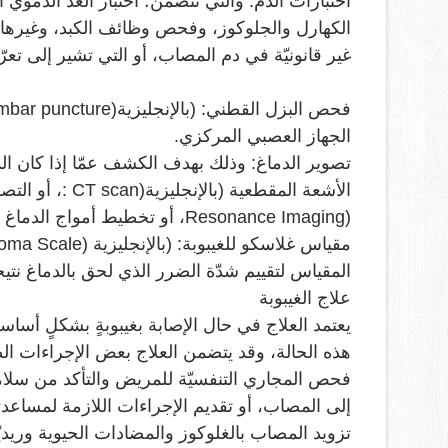
الكهارل والجلوكوز، وفحص وظائف الكبد، وغيرها من
غير قانونيّة في دم المصاب، أو التي تشير إلى تعر
فحص البزل القطني: (بالإنجليزية
mbar puncture)
الجهاز العصبي المركزي
.
تصوير الدماغ: وذلك بهدف الكشف عمّا إذا كان الدم
الأشعة المقطعية (بالإنجليزية
: CT scan)
، أو التص
Resonance Imaging)
، أو تخطيط أمواج الدماغ (ب
مقياس غلاسكو للغيبوبة: (بالإنجليزية
Coma Scale)
المقياس لتقييم شدّة الضرر الذي لحق بالدماغ نت
علاج الغيبوبة
يعتمد العلاج في حال الإصابة بغيبوبةٍ بشكلٍ أس
هذه الحالة، وقد يتضمن العلاج بعض الإجراءات الطب
فحص المجاري التنفسيّة للمريض والتأكد من سلام
إلى المصاب، أو تقديم الإجراءات اللازمة لمساع
تزويد المصاب بالغلوكوز والمضادات الحيوية وريد