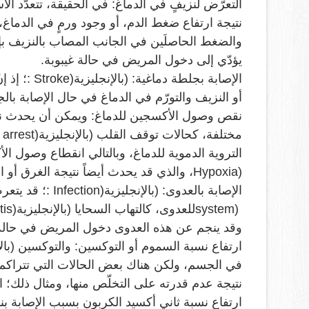
التعرّض لنزيفٍ في الدماغ: في الحقيقة، تتعدّد ا
نتيجة ارتفاع ضغط الدم، أو وجود ورمٍ في الدماغ، أو
والضغط الحاصلَين في الجانب المصاب بالنزيف بإل
يؤدّي إلى دخول المريض في حالة غيبوبة
.
الإصابة بجلطة دماغية: (بالإنجليزية
: Stroke)
؛ إذ إ
أو النزيف والتورّم في الدماغ في حال الإصابة با
نقص وصول الأكسجين للدماغ: ويمكن أن يحدث نقص
مختلفة، كحالات توقف القلب (بالإنجليزية
 arrest)
التروية الدموية للدماغ، وبالتالي انقطاع وصول ال
Hypoxia)
، والذي قد يحدث أيضاً نتيجة الغرق أو ال
الإصابة بالعدوى: (بالإنجليزية
: Infection)
؛ قد يتعر
system)
للعدوى، كالتهاب السحايا (بالإنجليزية
tis)
وقد ينجم عن هذه العدوى دخول المريض في حالة 
ارتفاع نسبة السموم أو التوكسين: والتوكسين (بالإ
في الجسم، ولكن هناك بعض الحالات التي تتراكم ف
نتيجة عدم قدرته على التخلّص منها، ومثال ذلك؛ ارت
ارتفاع نسبة ثاني أكسيد الكربون بسبب الإصابة بنوب