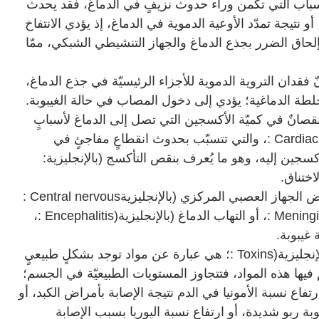
لأسباب التي تكمن وراء حدوث نزيفٍ في الدماغ، فقد يحدث
 نتيجة تمدّد الأوعية الدموية في الدماغ، إذ يؤدي الانتفاخ
حاق الضرر بجذع الدماغ والجهاز التنشيطي الشبكي، ممّا
نّ فقدان التروية الدموية للأجزاء الرئيسيّة في جذع الدماغ،
لجلطة الدماغية؛ يؤدي إلى دخول المصاب في حالة الغيبوبة
.
انٌ في كميّة الأكسجين التي تصل إلى الدماغ لأسبابٍ
: Cardiac
، والتي تتسبّب بحدوث انقطاعٍ مفاجئٍ في
أكسجين إليه، وهو ما يُعرف بنقص التأكسج (بالإنجليزية
:
اختناق
.
ض الجهاز العصبي المركزي (بالإنجليزية
: Central nervous
: Meningi
، أو التهاب الدماغ (بالإنجليزية
: Encephalitis)
،
غيبوبة
.
نجليزية
: Toxins)
؛ هي عبارة عن مواد توجد بشكلٍ طبيعيٍ
يها هذه المواد، فتتجاوز المستويات الطبيعيّة في الجسم؛
فاع نسبة الأمونيا في الدم نتيجة الإصابة بأمراض الكبد، أو
ة ربوٍ شديدة، أو ارتفاع نسبة اليوريا بسبب الإصابة