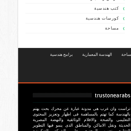
كتب هندسية
كورسات هندسية
مساحة
ساحة
الهندسة المعمارية
برامج هندسية
trustonearabs
تراست وان عرب هى مدونة عبارة عن محرك بحث يهتم
بالهندسة كما تهتم بالمساهمة فى اظهار وتعزيز المحتوى
التعليمى والصحة والافلام الوثائقية والنهضة المصرية
الحديثة ونقل الاماكن والمناطق الذى ينمو فيها التطوير
العقارى تعزيز المحتوى على الشبكة العنكبوتية