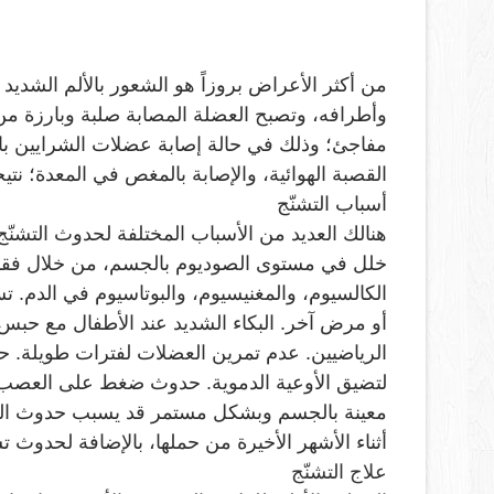
من أكثر الأعراض بروزاً هو الشعور بالألم الشد
وأطرافه، وتصبح العضلة المصابة صلبة وبارزة من
مفاجئ؛ وذلك في حالة إصابة عضلات الشرايين بال
القصبة الهوائية، والإصابة بالمغص في المعدة؛ نتي
أسباب التشنّج
هنالك العديد من الأسباب المختلفة لحدوث التشنّج،
خلل في مستوى الصوديوم بالجسم، من خلال فقد ا
الكالسيوم، والمغنيسيوم، والبوتاسيوم في الدم. تس
أو مرض آخر. البكاء الشديد عند الأطفال مع حب
الرياضيين. عدم تمرين العضلات لفترات طويلة. حرا
لتضيق الأوعية الدموية. حدوث ضغط على العصب.
معينة بالجسم وبشكل مستمر قد يسبب حدوث التشن
أثناء الأشهر الأخيرة من حملها، بالإضافة لحدوث ت
علاج التشنّج