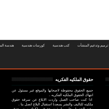
ترميم وتدعيم المنشأت
كتب هندسية
كورسات هندسية
هندسة الم
حقوق الملكيه الفكريه
جميع الحقوق محفوظة لاصحابها والموقع غير مسئول عن
انتهاك الحقوق الملكيه الفكريه ..
اذا كنت صاحب العمل واردت الابلاغ عن سرقة حقوق
ملكيته للتاليف والنشر يسعدنا استقبال البلاغ اتصل بنا ..
وعند الحصول علي ما يثبت حقوق ملكيتك سيتم حذف