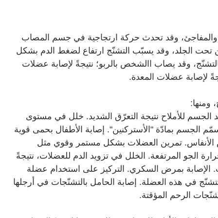
يد والمفاجئ، وقد تحدث حركة ارتجاجية في جسم المصاب
 تحت الجلد، وقد يسبّب التشنّج ارتفاع لضغط الدم بشكل
تشنّج، وقد يصاب االشخص بالربو؛ نتيجةً لإصابة عضلات
جةً لإصابة عضلات المعدة
.
 ومنها
:
لجسم للأملاح نتيجة التعرّق الشديد. خلل في مستوى
مّم الجسم بمادّة "الأستركنين". إصابة الأطفال بحمى قوية
س الأنفاس. تمرين العضلات بشكل مستمر وقوي مثل
رة الجو المرتفعة. الخلل في تزويد الدم للعضلات، نتيجةً
 الإصابة بمرض السكري. التركيز على استخدام عضلة
ّج في هذه العضلة. إصابة الحامل بالتشنّجات في أرجلها
شنّجات الرحم المؤقتة
.