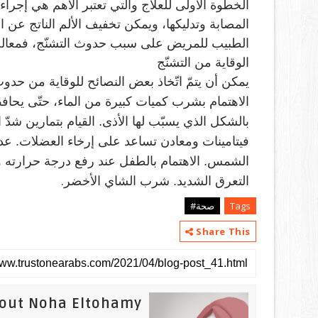
الخطوة الأولى للعلاج والتي تعتبر الأهم هي إجرا
المصابة وتدليكها، ويمكن تخفيف الألم الناتج عن ا
الطبيب للمريض على سبب حدوث التشنّج، فمعالجة
الوقاية من التشنّج
يمكن أن يتمّ اتّخاذ بعض النصائح للوقاية من حدوث 
الاهتمام بشرب كميات كبيرة من الماء، حتّى يحا
بالشكل الذي يسبّب لها الأذى. القيام بتمارين شد
فيتامينات ومعادن تساعد على إرخاء العضلات. ع
الشمس. الاهتمام بالطفل عند رفع درجة حرارته و
.
التعرق الشديد. شرب الشاي الأخضر
Tags
صحة#
Share This
out Noha Eltohamy