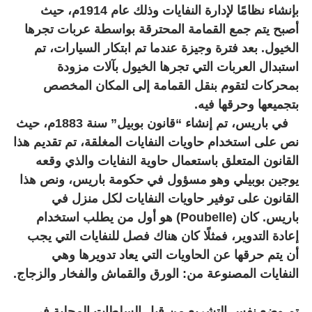
بإنشاء نظامًا لإدارة النفايات وذلك عام 1914م، حيث
أصبح يتم جمع القمامة المحترقة بواسطة عربات تجرها
الخيول. بعد فترة وجيزة عندما تم ابتكار السيارات، تم
استبدال العربات التي تجرها الخيول بآلات مزودة
بمحركات لتقوم بنقل القمامة إلى المكان المخصص
بتجميعها وحرقها فيه.
في باريس، تم إنشاء “قانون بوبيل” سنة 1883م، حيث
نص على استخدام حاويات النفايات المغلقة، تم تقديم هذا
القانون المتعلق باستعمال حاوية النفايات والذي وقعه
يوجين بوبيلي وهو مسؤول في حكومة باريس، ونص هذا
القانون على توفير حاويات النفايات لكل منزل في
باريس. كان (Poubelle) هو أول من يطلب استخدام
إعادة التدوير، فمثلًا كان هناك فصل للنفايات التي يجب
أن يتم حرقها عن الحاويات التي يعاد تدويرها وهي
النفايات المصنوعة من: الورق والقماش والفخار والزجاج.
تم وضع نفس التشريع من قبل السلطات المحلية في