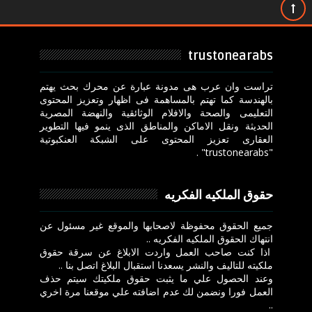
trustonearabs
تراست وان عرب هى مدونة عبارة عن محرك بحث يهتم
بالهندسة كما تهتم بالمساهمة فى اظهار وتعزيز المحتوى
التعليمى والصحة والافلام الوثائقية والنهضة المصرية
الحديثة ونقل الاماكن والمناطق الذى ينمو فيها التطوير
العقارى تعزيز المحتوى على الشبكة العنكبوتية
"trustonearabs" .
حقوق الملكيه الفكريه
جميع الحقوق محفوظة لاصحابها والموقع غير مسئول عن
انتهاك الحقوق الملكيه الفكريه ..
اذا كنت صاحب العمل واردت الابلاغ عن سرقة حقوق
ملكيته للتاليف والنشر يسعدنا استقبال البلاغ اتصل بنا ..
وعند الحصول علي ما يثبت حقوق ملكيتك سيتم حذف
العمل فورا ونضمن لك عدم اضافته علي موقعنا مرة اخري
..