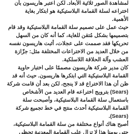
لمشاهدة الصور ثلاثية الأبعاد. لكن اعتبر هاريسون بأن
اختراعه لسلة القمامة البلاستيكية هو ابتكار بغاية
الأهمية.
حيث عمل على تصميم سلة القمامة البلاستيكية وقد قام
بتصميمها بشكل مُتقن للغاية، كما أنه كان من السهل
تحريكها فقد صممت على عجلات، أثبت هاريسون نفسه
من خلال العديد من الاختراعات المختلفة مثل: جزّازة
العشب وآلة الحلاقة اللاسلكية.
كان مدير شركة هاريسون مصممًا على اختبار حاوية
القمامة البلاستيكية التي ابتكرها هاريسون. حيث أنه قد
ظن أن هذا الاختراع قد لا ينجح، لكن بعد أن قامت شركة
(Sears) بترويج اختراعه قام العديد من الأشخاص
باستعمال سلة القمامة البلاستيكية، وأصبحت سلة
القمامة البلاستيكية أحدث منتج في خط تجميع شركة
(Sears).
أصبح هناك أنواع مختلفة من سلة القمامة البلاستيكية،
حتى يومنا هذا لا تزال علب القمامة المعدنية تحظى