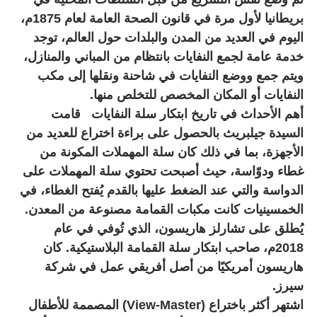
بريطانيا لأول مرة في قانون الصحة العامة لعام 1875م،
اليوم في العديد من المدن والبلدات حول العالم، توجد
خدمة عامة لجمع النفايات بانتظام من المباني والمنازل،
ويتم جمع ووضع النفايات في شاحنة ونقلها إلى مكب
النفايات أو المكان المخصص للتخلص منها.
أهم الأحداث في تاريخ ابتكار سلة النفايات قامت
السيدة جيلبريث بالحصول على براءة اختراع للعديد من
الأجهزة، بما في ذلك كان سلة المهملات المكونة من
غطاء ودوّاسة، حيث أصبحت تحتوي سلة المهملات على
الدواسة والتي عند الضغط عليها بالقدم يُفتح الغطاء، في
الخمسينيات كانت مكبات القمامة مصنوعة من المعدن.
يُطلق على تشارلز هاريسون، الذي تُوفي في عام
2018م، صاحب ابتكار سلة القمامة البلاستيكية. كان
هاريسون أمريكيًا من أصل أفريقي عمل في شركة
سيرز.
اشتهر أكثر باختراع (View-Master) المصممة للأطفال