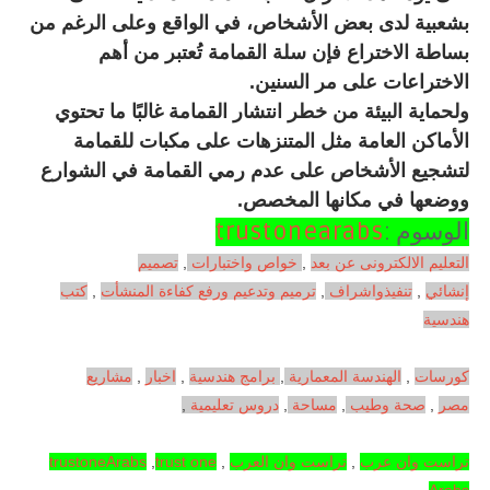
بشعبية لدى بعض الأشخاص، في الواقع وعلى الرغم من
بساطة الاختراع فإن سلة القمامة تُعتبر من أهم
الاختراعات على مر السنين.
ولحماية البيئة من خطر انتشار القمامة غالبًا ما تحتوي
الأماكن العامة مثل المتنزهات على مكبات للقمامة
لتشجيع الأشخاص على عدم رمي القمامة في الشوارع
ووضعها في مكانها المخصص.
الوسوم :
trustonearabs
التعليم الالكترونى عن بعد
,
خواص واختبارات
,
تصميم
إنشائي
,
تنفيذواشراف
,
ترميم وتدعيم ورفع كفاءة المنشأت
,
كتب
هندسية
كورسات
,
الهندسة المعمارية
,
برامج هندسية
,
اخبار
,
مشاريع
مصر
,
صحة وطيب
,
مساحة
,
دروس تعليمية
,
تراست وان عرب
,
تراست وان العرب
,
trust one
,
trustoneArabs