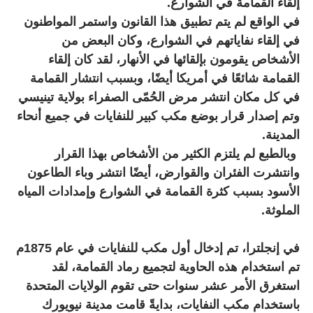
إلقاء القمامة في الشوارع.
في الواقع لم يتم تطبيق هذا القانون واستمر المواطنون
في إلقاء نفاياتهم في الشوارع، وكان البعض من
الأشخاص يقومون بإلقائها في الأنهار، لقد كان إلقاء
القمامة شائعًا في أمريكا أيضًا، وبسبب انتشار القمامة
في كل مكان انتشر مرض الحُمّى الصفراء بولاية تينيسي
وتم إصدار قرار بوضع مكب كبير للنفايات في جميع أنحاء
المدينة.
وبالطبع لم يلتزم الكثير من الأشخاص بهذا القرار
وانتشرت الفئران والقوارض، أيضًا انتشر وباء الطاعون
الأسود بسبب كثرة القمامة في الشوارع وإمدادات المياه
الملوثة.
في إنجلترا، تم إدخال أول مكب للنفايات في عام 1875م
تم استخدام هذه الحاوية لتجميع رماد القمامة، لقد
استغرق الأمر عشر سنوات حتى تقوم الولايات المتحدة
باستخدام مكب النفايات، بدايةً قامت مدينة نيويورك