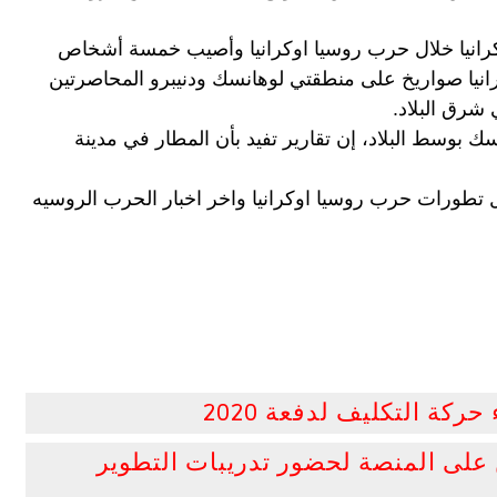
ومن ناحية أخرى، دُمر أحد أكبر المطارات في أوكرانيا خلال حرب روسيا اوكرانيا وأصيب خمسة أشخاص 
على الأقل بعد أن أطلق الجيش الروسي في اوكرانيا صواريخ على منطقتي لوهانسك ودنيبرو المحاصرتين 
شرق البلاد.
قال فالنتين ريزنيشنكو، حاكم منطقة دنيبروبتروفسك بوسط البلاد، إن تقارير تفيد بأن المطار في مدينة 
ول تطورات حرب 
روسيا
اوكرانيا
 واخر 
اخبار الحرب الروسيه 
ركة التكليف لدفعة 2020
على المنصة لحضور تدريبات التطوير