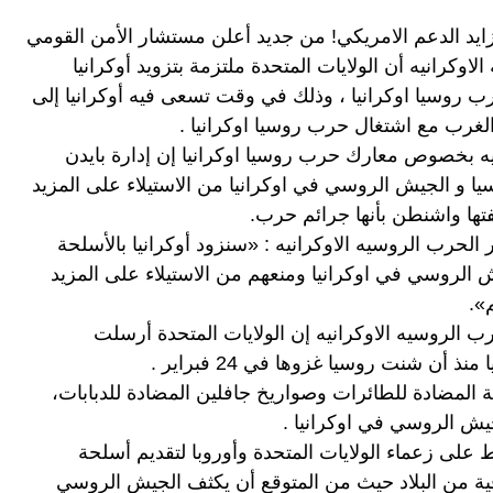
 بهزيمة بوتين مع تزايد الدعم الامريكي! من جديد أعلن مستشار الأمن القومي 
لاوكرانيه أن 
الولايات المتحدة
 ملتزمة بتزويد أوكرانيا 
«بالأسلحة التي تحتاجها» للدفاع عن نفسها في حرب روسيا اوكرانيا ، وذلك في وقت تسعى فيه أوكرانيا إلى 
غرب مع اشتغال حرب روسيا اوكرانيا .
ه
 بخصوص معارك حرب روسيا اوكرانيا إن إدارة بايدن 
سترسل المزيد من الأسلحة إلى أوكرانيا لمنع روسيا و الجيش الروسي في اوكرانيا من الاستيلاء على المزيد 
ها واشنطن بأنها جرائم حرب.
وأضاف سوليفان لشبكة إيه.بي.سي نيوز عن اخبار الحرب الروسيه الاوكرانيه : «سنزود أوكرانيا بالأسلحة 
التي تحتاجها خلال حرب روسيا اوكرانيا لصد الجيش الروسي في اوكرانيا ومنعهم من الاستيلاء على المزيد 
».
وقال البيت الأبيض الأسبوع الماضي عن اخبار الحرب الروسيه الاوكرانيه إن الولايات المتحدة أرسلت 
وشملت شحنات الأسلحة صواريخ ستينجر الدفاعية المضادة للطائرات وصواريخ جافلين المضادة للدبابات، 
لجيش الروسي في اوكرانيا .
لكن الرئيس الأوكراني فولوديمير زيلينسكي يضغط على زعماء الولايات المتحدة وأوروبا لتقديم أسلحة 
ومعدات ثقيلة لمواجهة روسيا في المنطقة الشرقية من البلاد حيث من المتوقع أن يكثف الجيش الروسي 