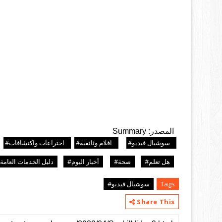
المصدر: 
Summary
سوشيال فيديو#
افلام وثائقية#
اختراعات واكتشافات#
هل تعلم#
صحة#
أخبار اليوم#
دليل الخدمات العامة
Tags
سوشيال فيديو#
Share This